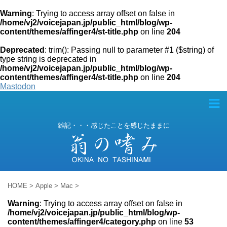
Warning
: Trying to access array offset on false in
/home/vj2/voicejapan.jp/public_html/blog/wp-
content/themes/affinger4/st-title.php
on line
204
Deprecated
: trim(): Passing null to parameter #1 ($string) of
type string is deprecated in
/home/vj2/voicejapan.jp/public_html/blog/wp-
content/themes/affinger4/st-title.php
on line
204
Mastodon
雑記・・・感じたことを感じたままに
HOME
>
Apple
>
Mac
>
Warning
: Trying to access array offset on false in
/home/vj2/voicejapan.jp/public_html/blog/wp-
content/themes/affinger4/category.php
on line
53