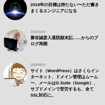
記
2019年の目標は持たない〜ただ書き
事
まくるエンジニアになる
2018/11/19
勝谷誠彦入退院顛末記……からのブ
ログ再開
2018/09/13
サイト（WordPress）はさくらイン
ターネット、ドメイン管理はムーム
ー、メールはG Suite（Google）、
サブドメインで苦労するも、全て
SSL対応に。