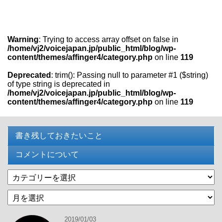
Warning
: Trying to access array offset on false in
/home/vj2/voicejapan.jp/public_html/blog/wp-
content/themes/affinger4/category.php
on line
119
Deprecated
: trim(): Passing null to parameter #1 ($string)
of type string is deprecated in
/home/vj2/voicejapan.jp/public_html/blog/wp-
content/themes/affinger4/category.php
on line
119
書き残しておきたいこと
コメントについて
カ
テ
過
ゴ
去
リ
の
ー
2019/01/03