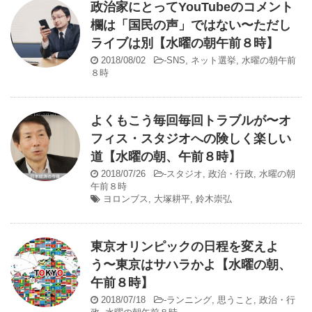
政治家にとってYouTubeのコメント
欄は「国民の声」ではない〜ただし
ライブは別【水曜の朝午前８時】
2018/08/02
-
SNS
,
ネット選挙
,
水曜の朝午前
８時
よくもこう毎回毎回トラブルが〜オ
フィス・スタジオへの険しく楽しい
道【水曜の朝、午前８時】
2018/07/26
-
スタジオ
,
政治・行政
,
水曜の朝
午前８時
ヨロンブス
,
大塚耕平
,
鈴木崇弘
東京オリンピックの日程を変えよ
う〜東京はサハラかよ【水曜の朝、
午前８時】
2018/07/18
-
ランニング
,
思うこと
,
政治・行