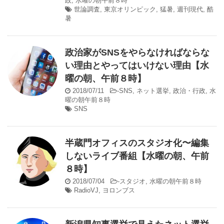
政
,
水曜の朝午前８時
世論調査
,
東京オリンピック
,
猛暑
,
週刊現代
,
酷
暑
政治家がSNSをやらなければならな
い理由とやってはいけない理由【水
曜の朝、午前８時】
2018/07/11
-
SNS
,
ネット選挙
,
政治・行政
,
水
曜の朝午前８時
SNS
半蔵門オフィスのスタジオ化〜編集
しないライブ番組【水曜の朝、午前
８時】
2018/07/04
-
スタジオ
,
水曜の朝午前８時
RadioVJ
,
ヨロンブス