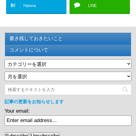
B!
Hatena
LINE
書き残しておきたいこと
コメントについて
カ
テ
過
ゴ
去
リ
の
ー
記
事
記事の更新をお知らせします
Your email: