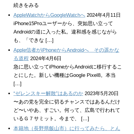
続きをみる
AppleWatchからGoogleWatchへ
2024年4月11日
iPhone15Proユーザーから、突如思い立って
Androidの道に入った私。違和感を感じながら
も、「できな […]
Apple信者がiPhoneからAndroidへ その遥かな
る道程
2024年4月6日
急に思い立ってiPhoneからAndroidに移行するこ
とにした。新しい機種はGoogle Pixel8。本当
[…]
“ゼレンスキー解散”はあるのか
2023年5月20日
〜あの党を完全に切るチャンスではあるんだけ
ど〜いやあ、すごい。何って、広島で行われて
いるＧ７サミット。今まで、 […]
本籍地（長野県飯山市）に行ってみたら、とん