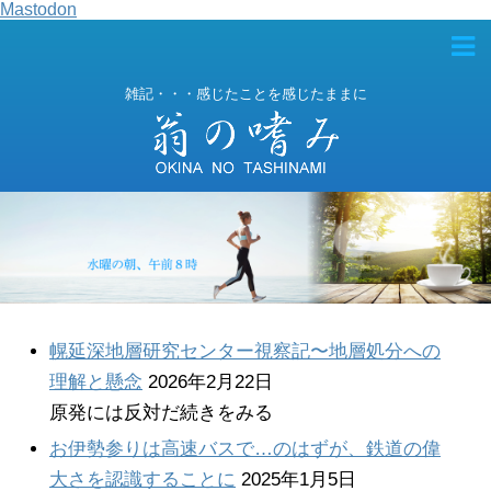
Mastodon
雑記・・・感じたことを感じたままに
幌延深地層研究センター視察記〜地層処分への
理解と懸念
2026年2月22日
原発には反対だ続きをみる
お伊勢参りは高速バスで…のはずが、鉄道の偉
大さを認識することに
2025年1月5日