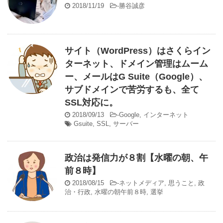
2018/11/19
-
勝谷誠彦
サイト（WordPress）はさくらイン
ターネット、ドメイン管理はムーム
ー、メールはG Suite（Google）、
サブドメインで苦労するも、全て
SSL対応に。
2018/09/13
-
Google
,
インターネット
Gsuite
,
SSL
,
サーバー
政治は発信力が８割【水曜の朝、午
前８時】
2018/08/15
-
ネットメディア
,
思うこと
,
政
治・行政
,
水曜の朝午前８時
,
選挙