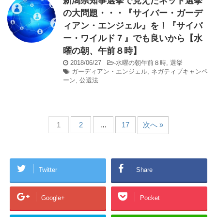
新潟県知事選挙で見えたネット選挙
の大問題・・・『サイバー・ガーデ
ィアン・エンジェル』を！『サイバ
ー・ワイルド７』でも良いから【水
曜の朝、午前８時】
2018/06/27
-
水曜の朝午前８時
,
選挙
ガーディアン・エンジェル
,
ネガティブキャンペ
ーン
,
公選法
1
2
…
17
次へ »
Twitter
Share
Google+
Pocket