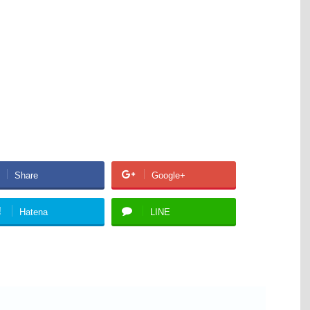
Share
Google+
!
Hatena
LINE