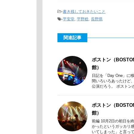
-
書き残しておきたいこと
-
平安堂
,
平野稔
,
長野県
関連記事
ボストン（BOST
館）
日記を「Day One」
間いろいろあったけど
公演だろう。 ボストンがデ
ボストン（BOST
館）
前編 10月2日の初日
かったというガッカリ
いてしまった」と言ってい