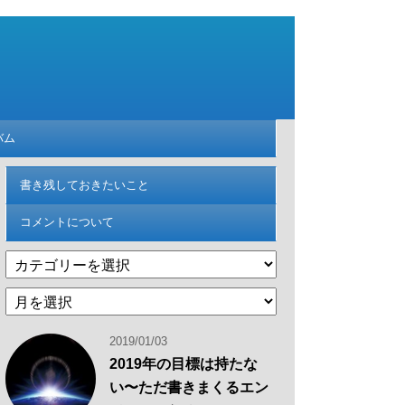
バム
書き残しておきたいこと
コメントについて
カ
テ
過
ゴ
去
リ
の
ー
2019/01/03
記
2019年の目標は持たな
事
い〜ただ書きまくるエン