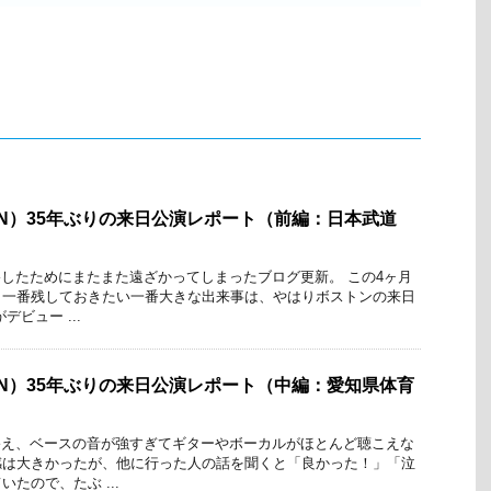
ON）35年ぶりの来日公演レポート（前編：日本武道
に移したためにまたまた遠ざかってしまったブログ更新。 この4ヶ月
、一番残しておきたい一番大きな出来事は、やはりボストンの来日
ビュー ...
ON）35年ぶりの来日公演レポート（中編：愛知県体育
を終え、ベースの音が強すぎてギターやボーカルがほとんど聴こえな
感は大きかったが、他に行った人の話を聞くと「良かった！」「泣
たので、たぶ ...