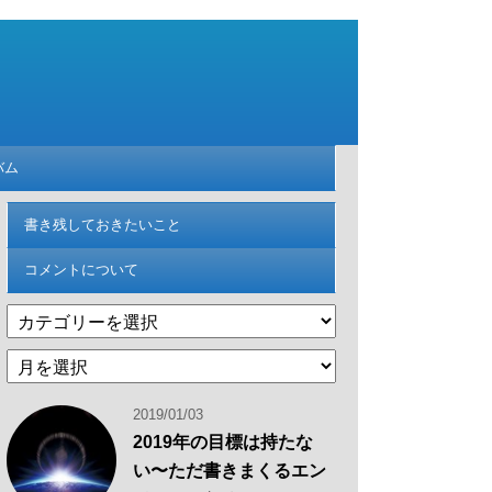
バム
書き残しておきたいこと
コメントについて
カ
テ
過
ゴ
去
リ
の
ー
2019/01/03
記
2019年の目標は持たな
事
い〜ただ書きまくるエン