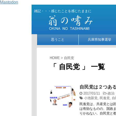
Mastodon
雑記・・・感じたことを感じたままに
思うこと
兵庫県知事選挙
HOME
>
自民党
「 自民党 」 一覧
自民党は２つあ
2017/01/11
-
政治
小池新党
,
民進党
,
自
民進党は、共産党とは
は有効なものの、国政
りかねない。自民党と