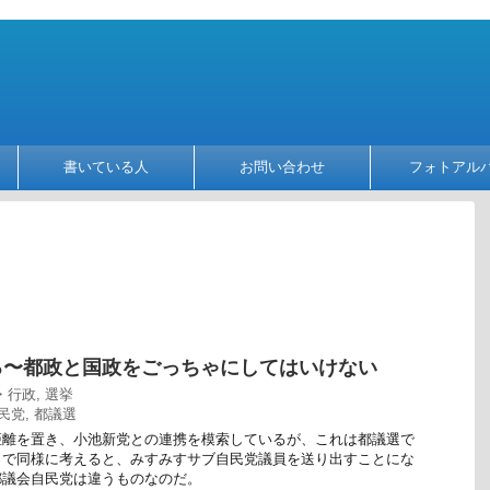
書いている人
お問い合わせ
フォトアル
る〜都政と国政をごっちゃにしてはいけない
・行政
,
選挙
民党
,
都議選
距離を置き、小池新党との連携を模索しているが、これは都議選で
まで同様に考えると、みすみすサブ自民党議員を送り出すことにな
都議会自民党は違うものなのだ。