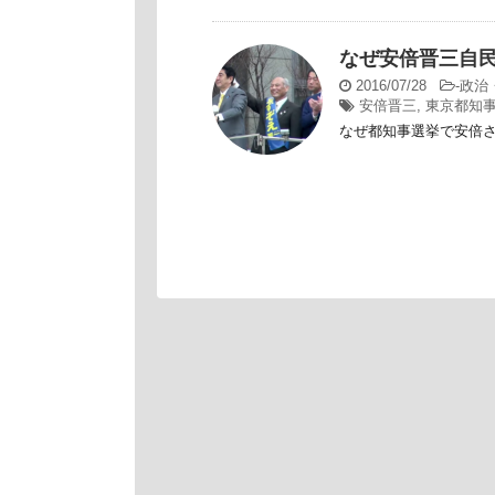
なぜ安倍晋三自
2016/07/28
-
政治
安倍晋三
,
東京都知
なぜ都知事選挙で安倍