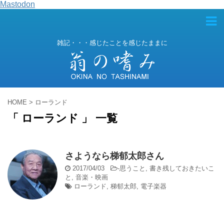
Mastodon
雑記・・・感じたことを感じたままに
HOME
>
ローランド
「 ローランド 」 一覧
さようなら梯郁太郎さん
2017/04/03
-
思うこと
,
書き残しておきたいこ
と
,
音楽・映画
ローランド
,
梯郁太郎
,
電子楽器