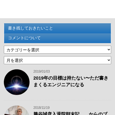
書き残しておきたいこと
コメントについて
カ
テ
過
ゴ
去
リ
の
ー
2019/01/03
記
2019年の目標は持たない〜ただ書き
事
まくるエンジニアになる
2018/11/19
勝谷誠彦入退院顛末記……からのブ