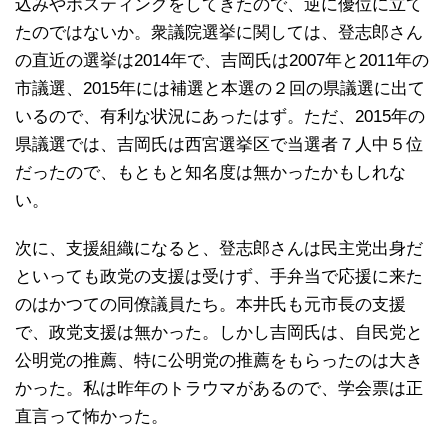
込みやポスティングをしてきたので、逆に優位に立て
たのではないか。衆議院選挙に関しては、登志郎さん
の直近の選挙は2014年で、吉岡氏は2007年と2011年の
市議選、2015年には補選と本選の２回の県議選に出て
いるので、有利な状況にあったはず。ただ、2015年の
県議選では、吉岡氏は西宮選挙区で当選者７人中５位
だったので、もともと知名度は無かったかもしれな
い。
次に、支援組織になると、登志郎さんは民主党出身だ
といっても政党の支援は受けず、手弁当で応援に来た
のはかつての同僚議員たち。本井氏も元市長の支援
で、政党支援は無かった。しかし吉岡氏は、自民党と
公明党の推薦、特に公明党の推薦をもらったのは大き
かった。私は昨年のトラウマがあるので、学会票は正
直言って怖かった。