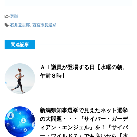
-
選挙
-
石井登志郎
,
西宮市長選挙
関連記事
ＡＩ議員が登場する日【水曜の朝、
午前８時】
新潟県知事選挙で見えたネット選挙
の大問題・・・『サイバー・ガーデ
ィアン・エンジェル』を！『サイバ
ー・ワイルド７』でも良いから【水