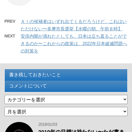
PREV
ＡＩの候補者はいずれ出てくるだろうけど、これはい
ただけない〜多摩市長選挙【水曜の朝、午前８時】
NEXT
安倍内閣が潰れたとしても、日本は立ち直ることがで
きるのか〜これからの政策は、2022年日本破滅問題へ
の対策を
書き残しておきたいこと
コメントについて
カ
テ
過
ゴ
去
リ
の
ー
2019/01/03
記