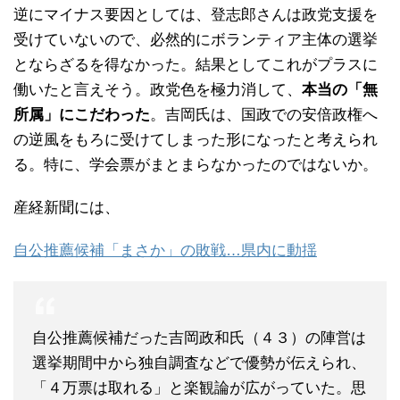
逆にマイナス要因としては、登志郎さんは政党支援を
受けていないので、必然的にボランティア主体の選挙
とならざるを得なかった。結果としてこれがプラスに
働いたと言えそう。政党色を極力消して、
本当の「無
所属」にこだわった
。吉岡氏は、国政での安倍政権へ
の逆風をもろに受けてしまった形になったと考えられ
る。特に、学会票がまとまらなかったのではないか。
産経新聞には、
自公推薦候補「まさか」の敗戦
…
県内に動揺
自公推薦候補だった吉岡政和氏（４３）の陣営は
選挙期間中から独自調査などで優勢が伝えられ、
「４万票は取れる」と楽観論が広がっていた。思