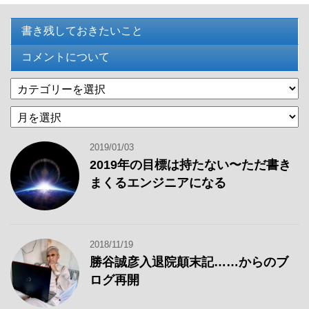
書き残しておきたいこと
コメントについて
カ
テ
過
ゴ
去
リ
の
ー
2019/01/03
記
2019年の目標は持たない〜ただ書き
事
まくるエンジニアになる
2018/11/19
勝谷誠彦入退院顛末記……からのブ
ログ再開