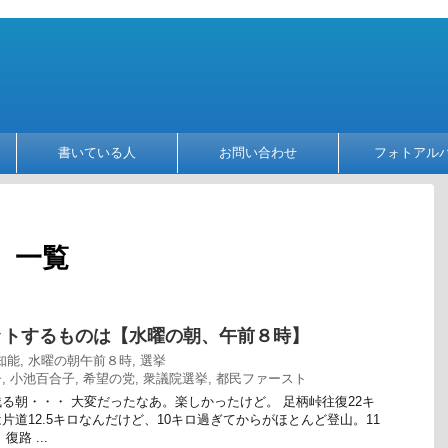
書いている人
お問い合わせ
フォトアル
 一覧
ットするものは【水曜の朝、午前８時】
知能
,
水曜の朝午前８時
,
選挙
子
,
小池百合子
,
希望の党
,
衆議院選挙
,
都民ファースト
る朝・・・ 大変だったなあ。楽しかったけど。 足柄峠往復22キ
片道12.5キロなんだけど、10キロ過ぎてからがほとんど登山。11
路 ...