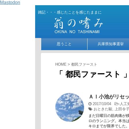
Mastodon
雑記・・・感じたことを感じたままに
思うこと
兵庫県知事選挙
HOME
>
都民ファースト
「 都民ファースト 」
ＡＩ小池がリセ
2017/10/04
-
人工
おときた駿
,
上田令
まだ日曜日の筋肉痛が残
ロのランニング。本当は
キロまでが限界でした。 復