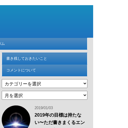
バム
書き残しておきたいこと
コメントについて
カ
テ
過
ゴ
去
リ
の
ー
2019/01/03
記
2019年の目標は持たな
事
い〜ただ書きまくるエン