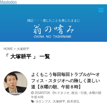
Mastodon
雑記・・・感じたことを感じたままに
HOME
>
大塚耕平
「 大塚耕平 」 一覧
よくもこう毎回毎回トラブルが〜オ
フィス・スタジオへの険しく楽しい
道【水曜の朝、午前８時】
2018/07/26
-
スタジオ
,
政治・行政
,
水曜の朝
午前８時
ヨロンブス
,
大塚耕平
,
鈴木崇弘