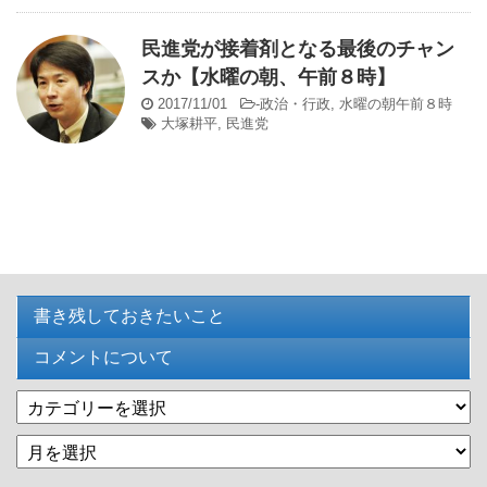
民進党が接着剤となる最後のチャン
スか【水曜の朝、午前８時】
2017/11/01
-
政治・行政
,
水曜の朝午前８時
大塚耕平
,
民進党
書き残しておきたいこと
コメントについて
カ
テ
過
ゴ
去
リ