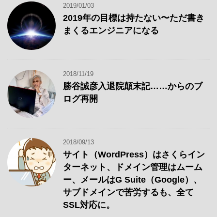
の
ー
2019/01/03
記
2019年の目標は持たない〜ただ書き
事
まくるエンジニアになる
2018/11/19
勝谷誠彦入退院顛末記……からのブ
ログ再開
2018/09/13
サイト（WordPress）はさくらイン
ターネット、ドメイン管理はムーム
ー、メールはG Suite（Google）、
サブドメインで苦労するも、全て
SSL対応に。