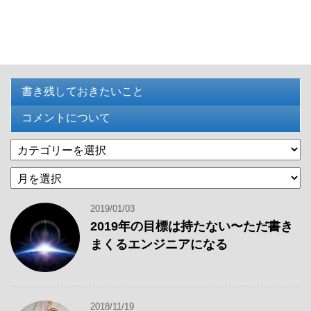
書き残しておきたいこと
コメントについて
カ
テ
過
ゴ
去
リ
の
ー
2019/01/03
記
2019年の目標は持たない〜ただ書き
事
まくるエンジニアになる
2018/11/19