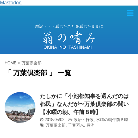
Mastodon
雑記・・・感じたことを感じたままに
HOME
>
万葉倶楽部
「 万葉倶楽部 」 一覧
たしかに「小池都知事を選んだのは
都民」なんだが〜万葉倶楽部の闘い
【水曜の朝、午前８時】
2018/05/02
-
政治・行政
,
水曜の朝午前８時
万葉倶楽部
,
千客万来
,
豊洲