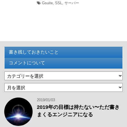
Gsuite
,
SSL
,
サーバー
書き残しておきたいこと
コメントについて
カ
テ
過
ゴ
去
リ
の
ー
2019/01/03
記
2019年の目標は持たない〜ただ書き
事
まくるエンジニアになる