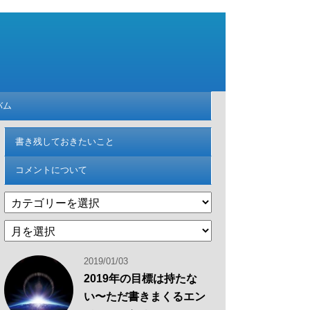
バム
書き残しておきたいこと
コメントについて
カ
テ
過
ゴ
去
リ
の
ー
2019/01/03
記
2019年の目標は持たな
事
い〜ただ書きまくるエン