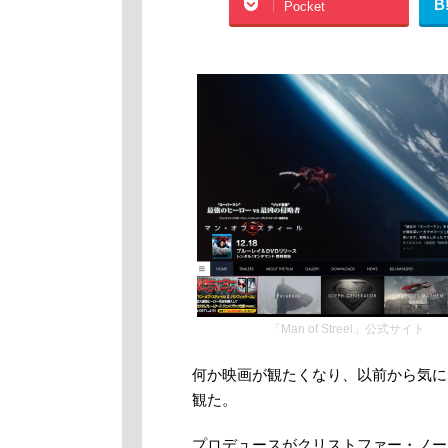
B
Pocket
「Man of Streel」公式サイト
何か映画が観たくなり、以前から気に
観た。
プロデュースがクリストファー・ノー