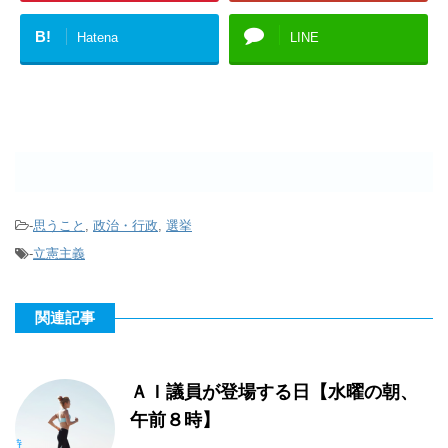
B!
Hatena
LINE
-
思うこと
,
政治・行政
,
選挙
-
立憲主義
関連記事
ＡＩ議員が登場する日【水曜の朝、
午前８時】