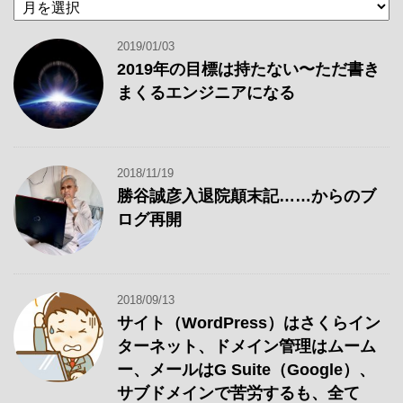
過
ゴ
去
リ
の
ー
2019/01/03
記
2019年の目標は持たない〜ただ書き
事
まくるエンジニアになる
2018/11/19
勝谷誠彦入退院顛末記……からのブ
ログ再開
2018/09/13
サイト（WordPress）はさくらイン
ターネット、ドメイン管理はムーム
ー、メールはG Suite（Google）、
サブドメインで苦労するも、全て